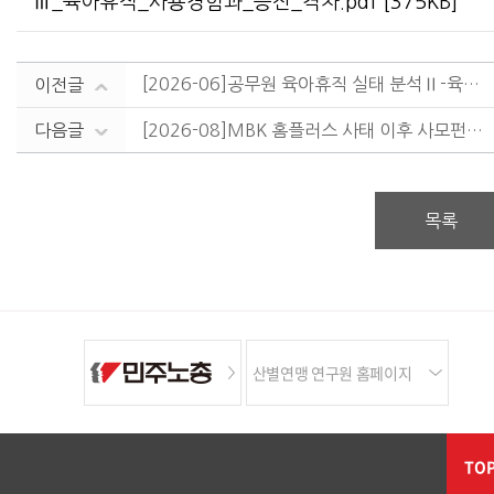
Ⅲ_육아휴직_사용경험과_승진_격차.pdf [375KB]
[2026-06]공무원 육아휴직 실태 분석Ⅱ-육아휴직 사용은 누구에게 가능한가?: 직급·고용형태에 따른 접근성의 격차
이전글
다음글
[2026-08]MBK 홈플러스 사태 이후 사모펀드 규제 방향의 문제점 및 개선방안
목록
산별연맹 연구원 홈페이지
TO